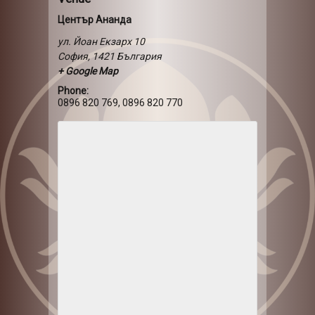
Център Ананда
ул. Йоан Екзарх 10
София
,
1421
България
+ Google Map
Phone:
0896 820 769, 0896 820 770