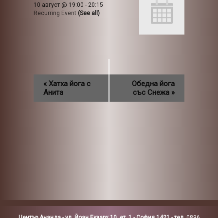
10 август @ 19:00
-
20:15
Recurring Event
(See all)
«
Хатха йога с
Обедна йога
Анита
със Снежа
»
Център Ананда - ул. Йоан Екзарх 10, ет. 1 - София 1421 - тел.
0896