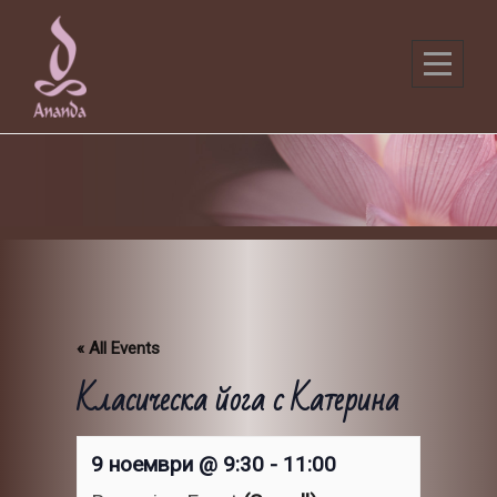
Skip
to
content
« All Events
Класическа йога с Катерина
9 ноември @ 9:30
-
11:00