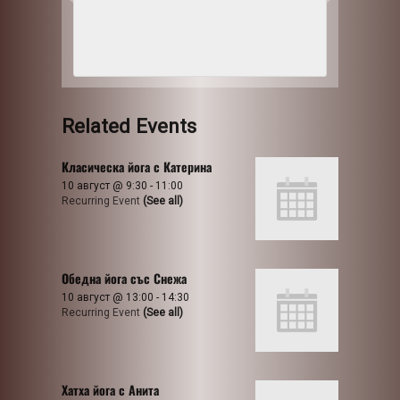
Related Events
Класическа йога с Катерина
10 август @ 9:30
-
11:00
Recurring Event
(See all)
Обедна йога със Снежа
10 август @ 13:00
-
14:30
Recurring Event
(See all)
Хатха йога с Анита