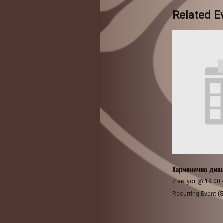
Related E
Хармонично диш
7 август @ 19:00
Recurring Event
(S