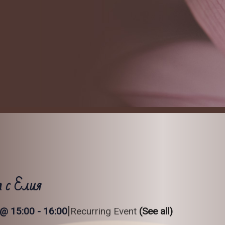
а с Елия
|
 @ 15:00
-
16:00
Recurring Event
(See all)