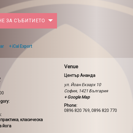
НЕ ЗА СЪБИТИЕТО
ar
+ iCal Export
Venue
Център Ананда
7
ул. Йоан Екзарх 10
София
,
1421
България
:00
+ Google Map
gory:
Phone:
0896 820 769, 0896 820 770
:
 практика
,
класическа
а йога