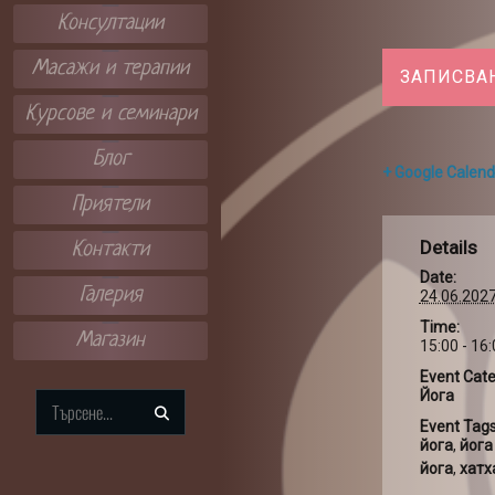
Консултации
Масажи и терапии
ЗАПИСВА
Курсове и семинари
Блог
+ Google Calend
Приятели
Details
Контакти
Date:
Галерия
24.06.202
Time:
Магазин
15:00 - 16
Event Cate
Йога
Search
Event Tags
for:
йога
,
йога
йога
,
хатх