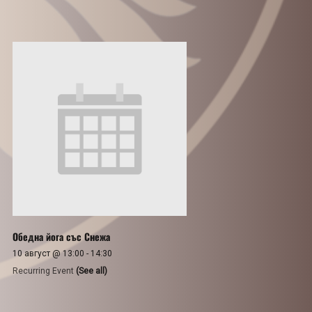
Обедна йога със Снежа
10 август @ 13:00
-
14:30
Recurring Event
(See all)