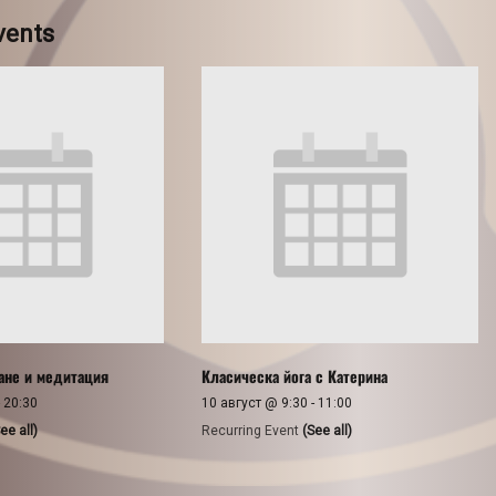
vents
ане и медитация
Класическа йога с Катерина
-
20:30
10 август @ 9:30
-
11:00
ee all)
Recurring Event
(See all)