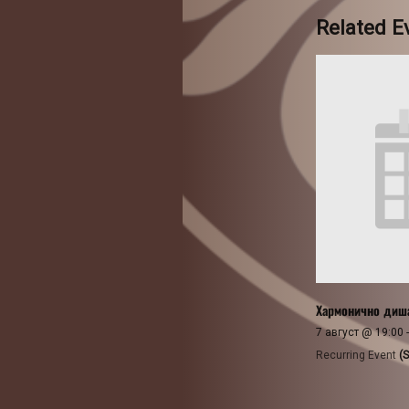
Related E
Хармонично диш
7 август @ 19:00
Recurring Event
(S