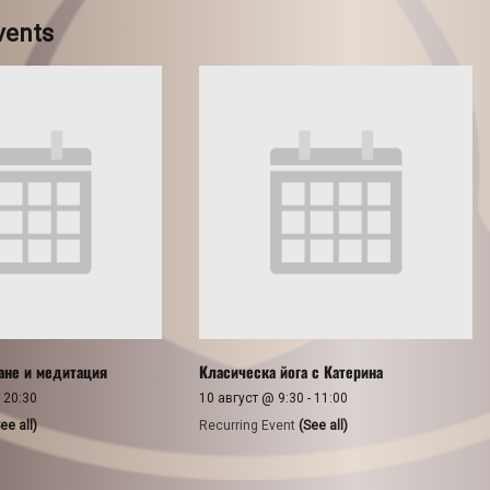
vents
ане и медитация
Класическа йога с Катерина
-
20:30
10 август @ 9:30
-
11:00
ee all)
Recurring Event
(See all)