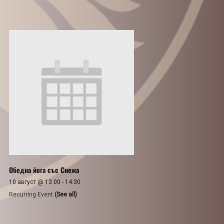
Обедна йога със Снежа
10 август @ 13:00
-
14:30
Recurring Event
(See all)