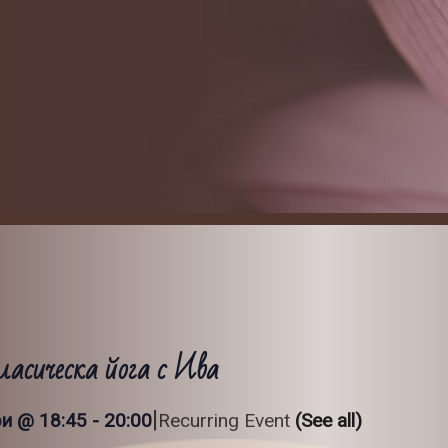
ласическа йога с Ива
|
и @ 18:45
-
20:00
Recurring Event
(See all)