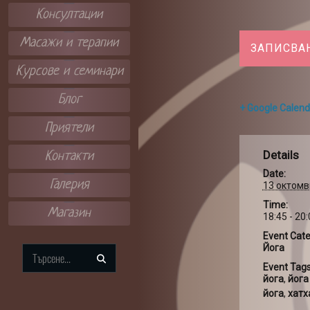
Консултации
Масажи и терапии
ЗАПИСВА
Курсове и семинари
Блог
+ Google Calend
Приятели
Details
Контакти
Date:
Галерия
13 октомв
Time:
Магазин
18:45 - 20
Event Cate
Йога
Search
Event Tags
for:
йога
,
йога
йога
,
хатх