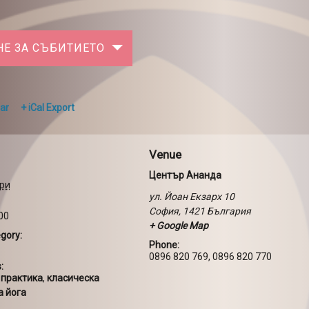
НЕ ЗА СЪБИТИЕТО
ar
+ iCal Export
Venue
Център Ананда
ри
ул. Йоан Екзарх 10
София
,
1421
България
:00
+ Google Map
gory:
Phone:
0896 820 769, 0896 820 770
:
 практика
,
класическа
а йога