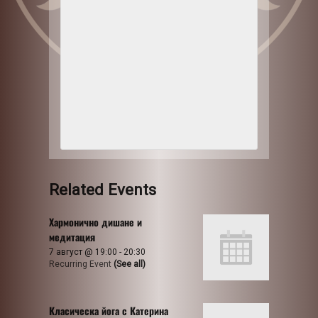
Related Events
Хармонично дишане и
медитация
7 август @ 19:00
-
20:30
Recurring Event
(See all)
Класическа йога с Катерина