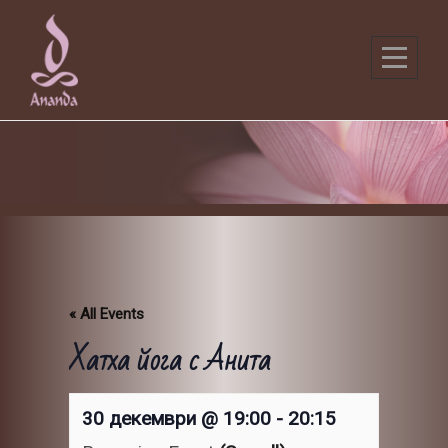
Skip
to
content
« All Events
Хатха йога с Анита
30 декември @ 19:00
-
20:15