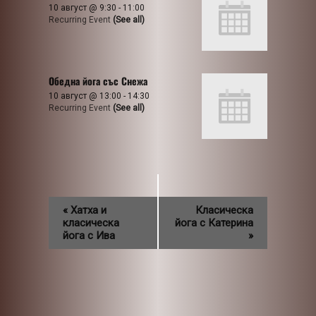
10 август @ 9:30
-
11:00
Recurring Event
(See all)
Обедна йога със Снежа
10 август @ 13:00
-
14:30
Recurring Event
(See all)
«
Хатха и
Класическа
класическа
йога с Катерина
йога с Ива
»