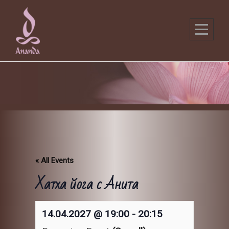
Skip
to
content
« All Events
Хатха йога с Анита
14.04.2027 @ 19:00
-
20:15