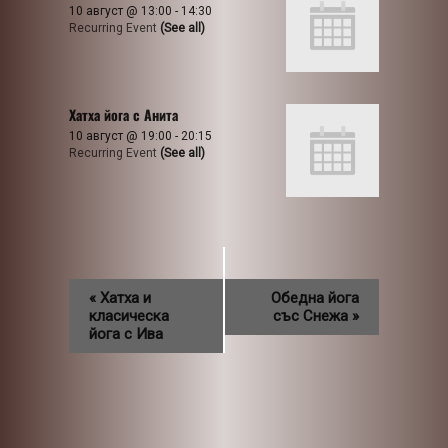
10 август @ 13:00
-
14:30
Recurring Event
(See all)
Хатха йога с Анита
10 август @ 19:00
-
20:15
Recurring Event
(See all)
«
Хатха и
Обедна йога
класическа
със Снежа
»
йога с Ива