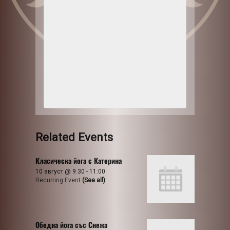
Related Events
Класическа йога с Катерина
10 август @ 9:30
-
11:00
Recurring Event
(See all)
Обедна йога със Снежа