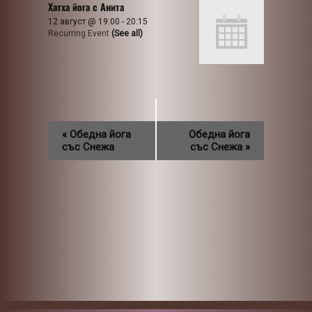
Хатха йога с Анита
12 август @ 19:00
-
20:15
Recurring Event
(See all)
«
Обедна йога
Обедна йога
със Снежа
със Снежа
»