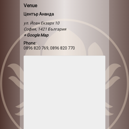
Venue
Център Ананда
ул. Йоан Екзарх 10
София
,
1421
България
+ Google Map
Phone:
0896 820 769, 0896 820 770