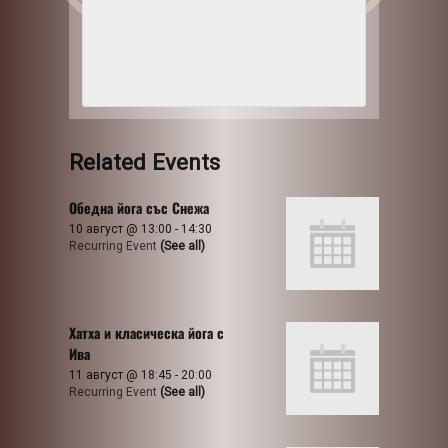
Related Events
Обедна йога със Снежа
10 август @ 13:00
-
14:30
Recurring Event
(See all)
Хатха и класическа йога с
Ива
11 август @ 18:45
-
20:00
Recurring Event
(See all)