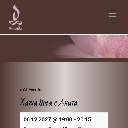
Skip
to
content
« All Events
Хатха йога с Анита
06.12.2027 @ 19:00
-
20:15