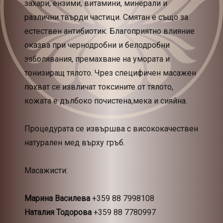
захари, ензими, витамини, минерали и
различни твърди частици. Смятан е също за
естествен антибиотик. Благоприятно влияние
оказва при чернодробни и белодробни
заболявания, премахване на умората и
тонизиращ тялото. Чрез специфичен масажен
похват се извличат токсините от тялото,
кожата е дълбоко почистена,мека и сияйна.
Процедурата се извършва с висококачествен
натурален мед върху гръб.
Масажисти:
Марина Василева
+359 88 7998108
Наталия Тодорова
+359 88 7780997