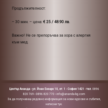
Продължителност:
– 30 мин. – цена:
€ 25 / 48.90
лв
.
Важно! Не се препоръчва за хора с алергия
към мед.
Център Ананда - ул. Йоан Екзарх 10, ет. 1 - София 1421 - тел.
0896
820 769
-
0896 820 770
-
info@ananda-bg.com
За да получаваш редовно информация за нови курсове и събития,
натисни тук.