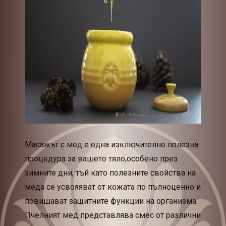
Масажът с мед е една изключително полезна
процедура за вашето тяло,особено през
зимните дни, тъй като полезните свойства на
меда се усвояяват от кожата по пълноценно и
повишават защитните функции на организма.
Пчелният мед представлява смес от различни