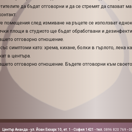
ителите да бъдат отговорни и да се стремят да спазват мак
онтакт.
те помещения след измиване на ръцете се използват еднок
ички площи в студиото ще бъдат обработвани и дезинфектир
ашето отговорно отношение.
със симптоми като: хрема, кихане, болки в гърлото, лека 
кат в центъра.
ашето отговорно отношение. Бъдете отговорни към своето 
Център Ананда - ул. Йоан Екзарх 10, ет. 1 - София 1421 - тел.
0896 820 769
-
0