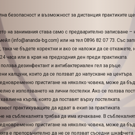
на безопасност и възможност за дистанция практиките ще 
о на занимания става само с предварително записване – на
 мейл (info@ananda-bg.com) или на тел 0896 82 07 73. Със з
 така че бъдете коректни и ако се наложи да се откажете,
 24 часа или в края на предходния ден преди практиката.
 ползва дезинфектант и антибактериален гел за ръце.
ни калцуни, които да се ползват до напускане на центъра.
 едновременно пристигане на няколко човека, може да бъд
лно е използването на лични постелки. Ако се ползва пос
 хавлиена кърпа, която да поставят върху постелката.
ост практикуващите да идват в екип за практиката.
е на съблекалнята трябва да има изчакване. В съблекалня
 едновременно пристигане на няколко човека, може да бъд
ята е препоръчително да не се ползват съседни шкафчета.