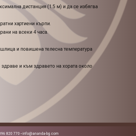
симална дистанция (1.5 м) и да се избягва
ратни хартиени кърпи.
ани на всеки 4 часа.
кашлица и повишена телесна температура
здраве и към здравето на хората около
896 820 770
-
info@ananda-bg.com