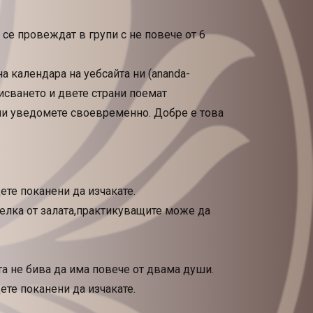
се провеждат в групи с не повече от 6
 календара на уебсайта ни (ananda-
аписването и двете страни поемат
 ни уведомете своевременно. Добре е това
ете поканени да изчакате.
телка от залата,практикуващите може да
та не бива да има повече от двама души.
ете поканени да изчакате.