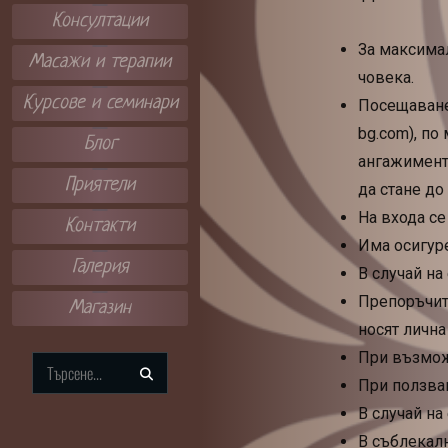
Консултации
За максимал
Масажи и терапии
човека.
Курсове и семинари
Посещаванет
bg.com), по
Блог
ангажимент,
Приятели
да стане до
На входа се
Контакти
Има осигуре
Галерия
В случай на
Препоръчите
Магазин
носят лична
При възможн
Search
При ползван
for:
В случай на
В съблекалн