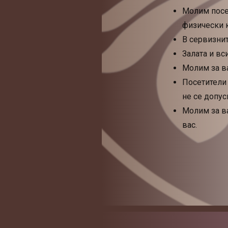
Молим посет
физически к
В сервизни
Залата и вс
Молим за в
Посетители 
не се допус
Молим за в
вас.