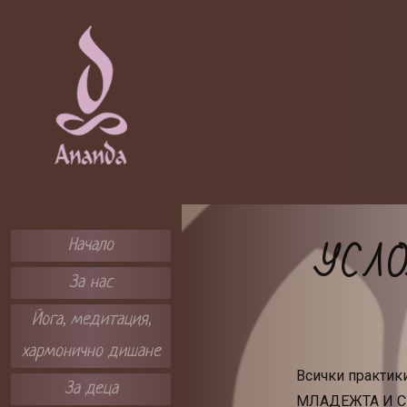
Skip
to
content
ЦЕНТЪР А
НАНДА
УСЛО
Начало
За нас
Йога, медитация,
хармонично дишане
Всички практи
За деца
МЛАДЕЖТА И С