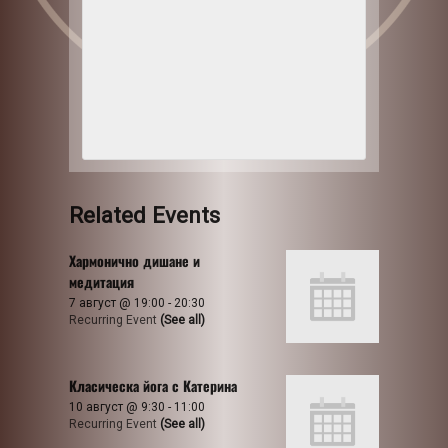
Related Events
Хармонично дишане и
медитация
7 август @ 19:00
-
20:30
Recurring Event
(See all)
Класическа йога с Катерина
10 август @ 9:30
-
11:00
Recurring Event
(See all)