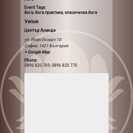
Event Tags:
йога
,
йога практика
,
класическа йога
Venue
Център Ананда
ул. Йоан Екзарх 10
София
,
1421
България
+ Google Map
Phone:
0896 820 769, 0896 820 770