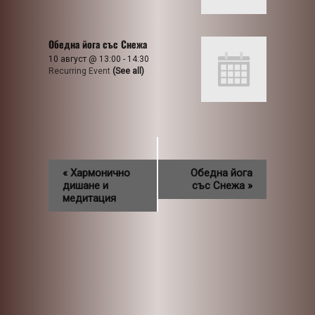
Обедна йога със Снежа
10 август @ 13:00
-
14:30
Recurring Event
(See all)
«
Хармонично
Обедна йога
дишане и
със Снежа
»
медитация