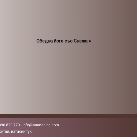
Обедна йога със Снежа
»
896 820 770
-
info@ananda-bg.com
ития, натисни тук.