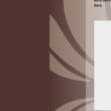
йога
,
йога
йога