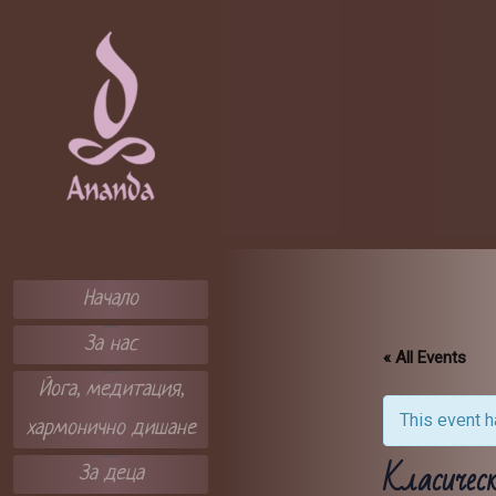
Skip
to
content
ЦЕНТЪР А
НАНДА
Начало
За нас
« All Events
Йога, медитация,
This event 
хармонично дишане
Класическ
За деца