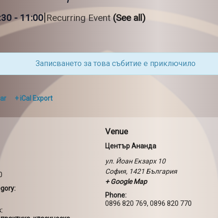
|
:30
-
11:00
Recurring Event
(See all)
Записването за това събитие е приключило
ar
+ iCal Export
Venue
Център Ананда
ул. Йоан Екзарх 10
София
,
1421
България
0
+ Google Map
gory:
Phone:
0896 820 769, 0896 820 770
: