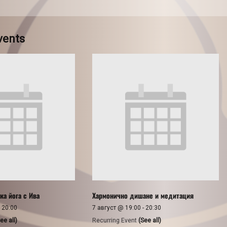
vents
ка йога с Ива
Хармонично дишане и медитация
-
20:00
7 август @ 19:00
-
20:30
ee all)
Recurring Event
(See all)