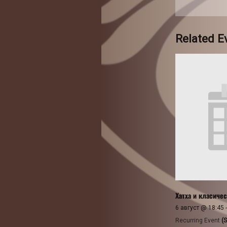
Related E
Хатха и класичес
6 август @ 18:45
Recurring Event
(S