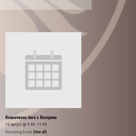
Класическа йога с Катерина
10 август @ 9:30
-
11:00
Recurring Event
(See all)