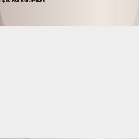
 практика
,
класическа