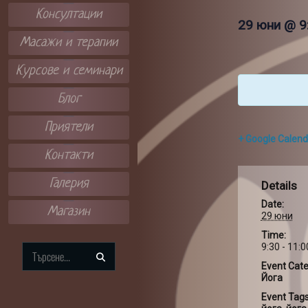
Консултации
29 юни @ 9
Масажи и терапии
Курсове и семинари
Блог
Приятели
+ Google Calend
Контакти
Галерия
Details
Date:
Магазин
29 юни
Time:
9:30 - 11:0
Search
Event Cate
for:
Йога
Event Tags