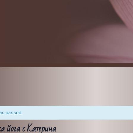
has passed.
а йога с Катерина