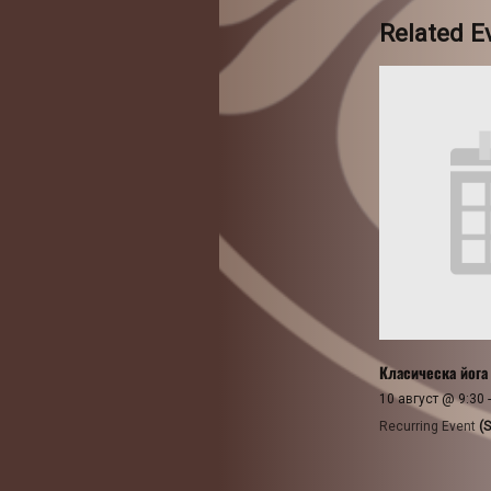
Related E
Класическа йога
10 август @ 9:30
Recurring Event
(S