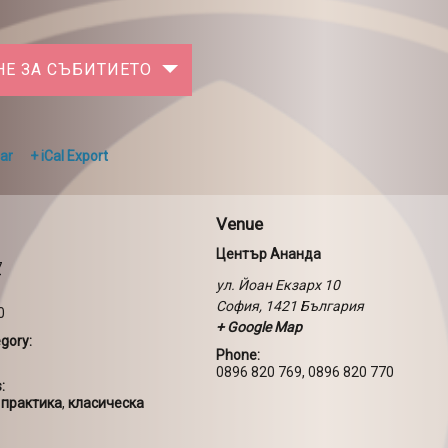
НЕ ЗА СЪБИТИЕТО
ar
+ iCal Export
Venue
Център Ананда
7
ул. Йоан Екзарх 10
София
,
1421
България
0
+ Google Map
gory:
Phone:
0896 820 769, 0896 820 770
:
 практика
,
класическа