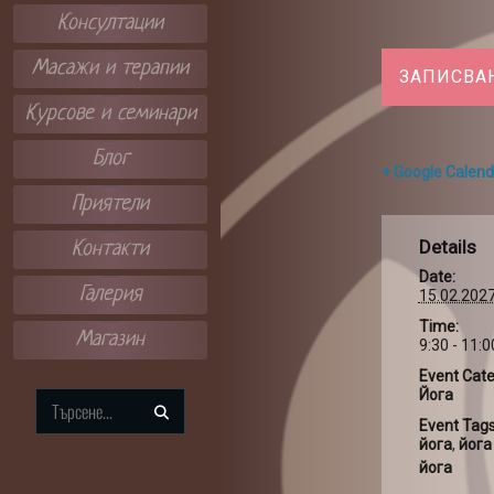
Консултации
Масажи и терапии
ЗАПИСВА
Курсове и семинари
Блог
+ Google Calend
Приятели
Details
Контакти
Date:
Галерия
15.02.202
Time:
Магазин
9:30 - 11:0
Event Cate
Йога
Search
Event Tags
for:
йога
,
йога
йога