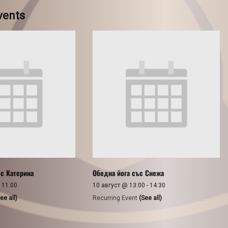
vents
 с Катерина
Обедна йога със Снежа
-
11:00
10 август @ 13:00
-
14:30
ee all)
Recurring Event
(See all)