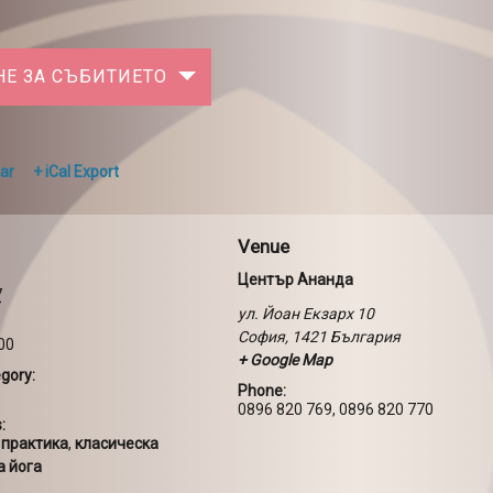
НЕ ЗА СЪБИТИЕТО
ar
+ iCal Export
Venue
Център Ананда
7
ул. Йоан Екзарх 10
София
,
1421
България
:00
+ Google Map
gory:
Phone:
0896 820 769, 0896 820 770
:
 практика
,
класическа
а йога