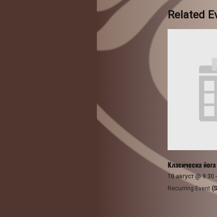
Related E
Класическа йога
10 август @ 9:30
Recurring Event
(S