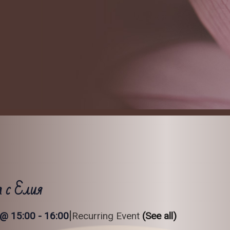
а с Елия
|
 @ 15:00
-
16:00
Recurring Event
(See all)