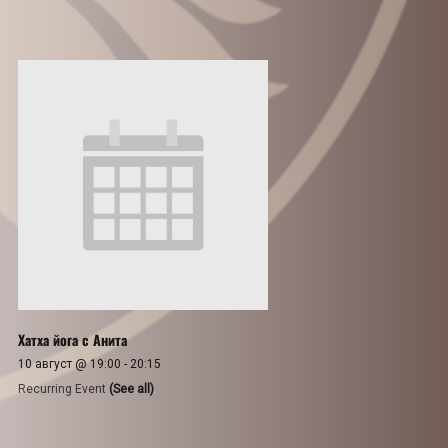
Хатха йога с Анита
10 август @ 19:00
-
20:15
Recurring Event
(See all)