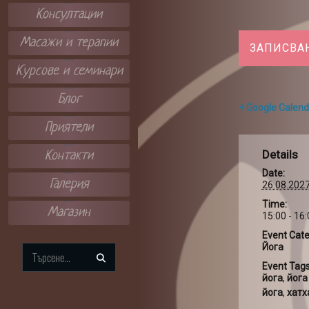
Консултации
Масажи и терапии
ЗАПИСВА
Курсове и семинари
Блог
+ Google Calend
Приятели
Details
Контакти
Date:
Галерия
26.08.202
Time:
Магазин
15:00 - 16
Event Cate
Йога
Search
Event Tags
for:
йога
,
йога
йога
,
хатх