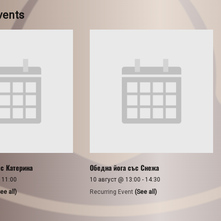
vents
 с Катерина
Обедна йога със Снежа
-
11:00
10 август @ 13:00
-
14:30
ee all)
Recurring Event
(See all)