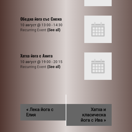
Обедна йога със Снежа
10 август @ 13:00
-
14:30
Recurring Event
(See all)
Хатха йога с Анита
10 август @ 19:00
-
20:15
Recurring Event
(See all)
«
Лека йога с
Хатха и
Елия
класическа
йога с Ива
»