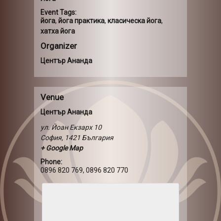
Event Tags:
йога
,
йога практика
,
класическа йога
,
хатха йога
Organizer
Център Ананда
Venue
Център Ананда
ул. Йоан Екзарх 10
София
,
1421
България
+ Google Map
Phone:
0896 820 769, 0896 820 770