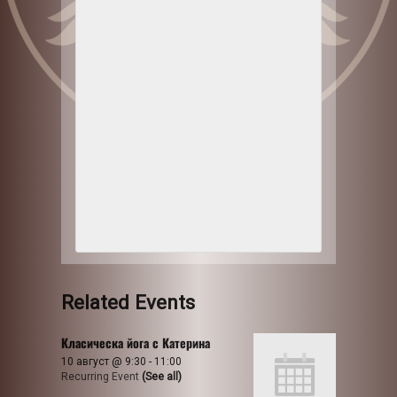
Related Events
Класическа йога с Катерина
10 август @ 9:30
-
11:00
Recurring Event
(See all)