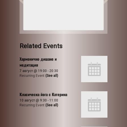
Related Events
Хармонично дишане и
медитация
7 август @ 19:00
-
20:30
Recurring Event
(See all)
Класическа йога с Катерина
10 август @ 9:30
-
11:00
Recurring Event
(See all)