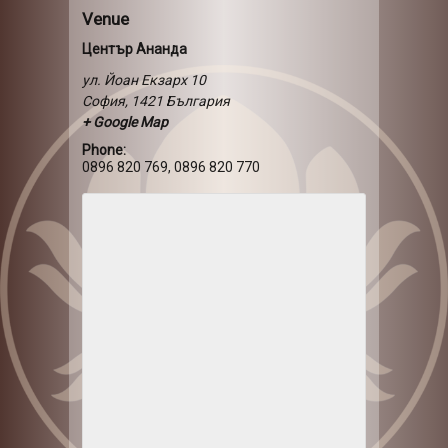
Venue
Център Ананда
ул. Йоан Екзарх 10
София
,
1421
България
+ Google Map
Phone:
0896 820 769, 0896 820 770