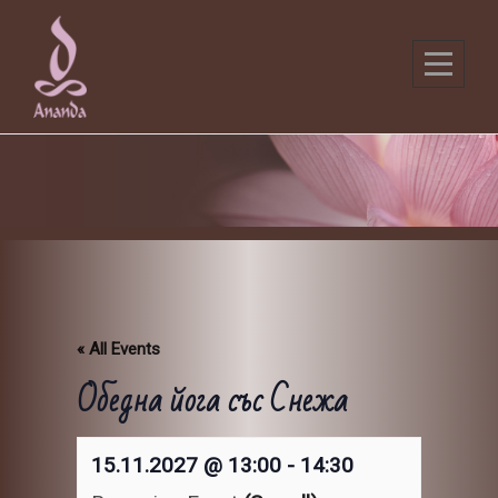
Skip
to
content
« All Events
Обедна йога със Снежа
15.11.2027 @ 13:00
-
14:30