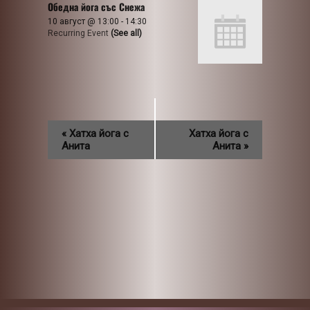
Обедна йога със Снежа
10 август @ 13:00
-
14:30
Recurring Event
(See all)
«
Хатха йога с
Хатха йога с
Анита
Анита
»