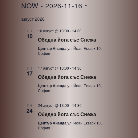
NOW
 - 
2026-11-16
S
август 2026
e
10 август @ 13:00
-
14:30
ПН
l
10
Обедна йога със Снежа
e
Център Ананда
ул. Йоан Екзарх 10,
c
София
t
d
17 август @ 13:00
-
14:30
ПН
17
a
Обедна йога със Снежа
t
Център Ананда
ул. Йоан Екзарх 10,
София
e
.
24 август @ 13:00
-
14:30
ПН
24
Обедна йога със Снежа
Център Ананда
ул. Йоан Екзарх 10,
София