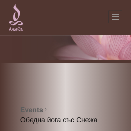
Skip
to
content
Events
Обедна йога със Снежа