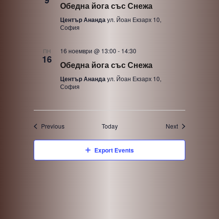
9
Обедна йога със Снежа
Център Ананда
ул. Йоан Екзарх 10,
София
16 ноември @ 13:00
-
14:30
ПН
16
Обедна йога със Снежа
Център Ананда
ул. Йоан Екзарх 10,
София
Events
Events
Previous
Today
Next
Export Events