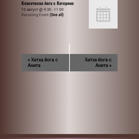
Класическа йога с Катерина
10 август @ 9:30
-
11:00
Recurring Event
(See all)
«
Хатха йога с
Хатха йога с
Анита
Анита
»