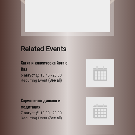
Related Events
Хатха и класическа йога с
Ива
6 август @ 18:45
-
20:00
Recurring Event
(See all)
Хармонично дишане и
медитация
7 август @ 19:00
-
20:30
Recurring Event
(See all)