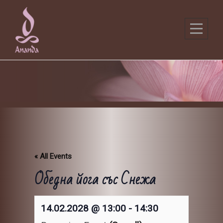
Skip
to
content
« All Events
Обедна йога със Снежа
14.02.2028 @ 13:00
-
14:30