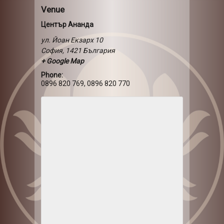
Venue
Център Ананда
ул. Йоан Екзарх 10
София
,
1421
България
+ Google Map
Phone:
0896 820 769, 0896 820 770