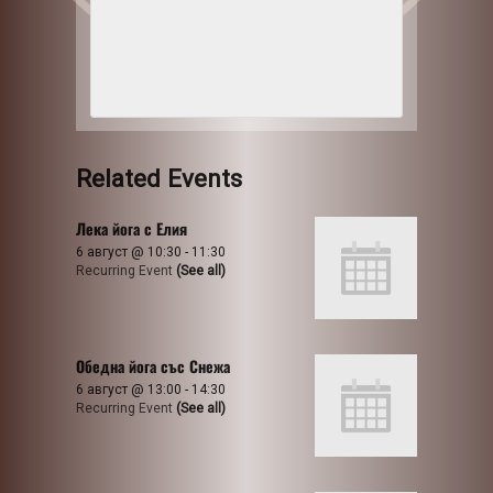
Related Events
Лека йога с Елия
6 август @ 10:30
-
11:30
Recurring Event
(See all)
Обедна йога със Снежа
6 август @ 13:00
-
14:30
Recurring Event
(See all)