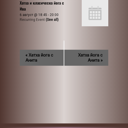
Хатха и класическа йога с
Ива
6 август @ 18:45
-
20:00
Recurring Event
(See all)
«
Хатха йога с
Хатха йога с
Анита
Анита
»