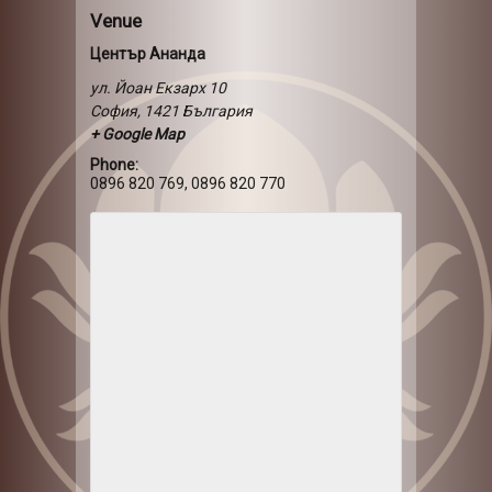
Venue
Център Ананда
ул. Йоан Екзарх 10
София
,
1421
България
+ Google Map
Phone:
0896 820 769, 0896 820 770