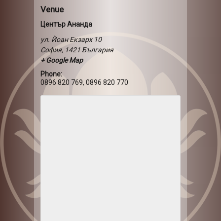
Venue
Център Ананда
ул. Йоан Екзарх 10
София
,
1421
България
+ Google Map
Phone:
0896 820 769, 0896 820 770