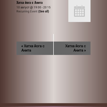
Хатха йога с Анита
10 август @ 19:00
-
20:15
Recurring Event
(See all)
«
Хатха йога с
Хатха йога с
Анита
Анита
»