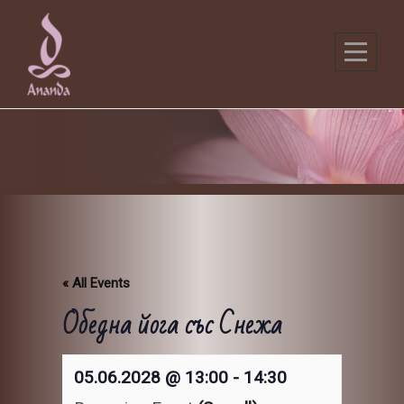
Skip
to
content
« All Events
Обедна йога със Снежа
05.06.2028 @ 13:00
-
14:30