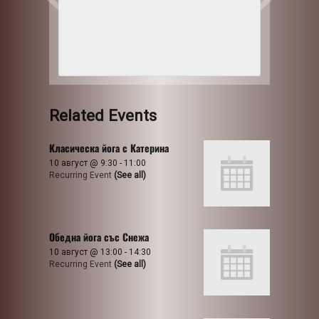
Related Events
Класическа йога с Катерина
10 август @ 9:30
-
11:00
Recurring Event
(See all)
Обедна йога със Снежа
10 август @ 13:00
-
14:30
Recurring Event
(See all)