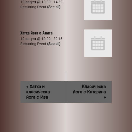
10 август @ 13:00
-
14:30
Recurring Event
(See all)
Хатха йога с Анита
10 август @ 19:00
-
20:15
Recurring Event
(See all)
«
Хатха и
Класическа
класическа
йога с Катерина
йога с Ива
»