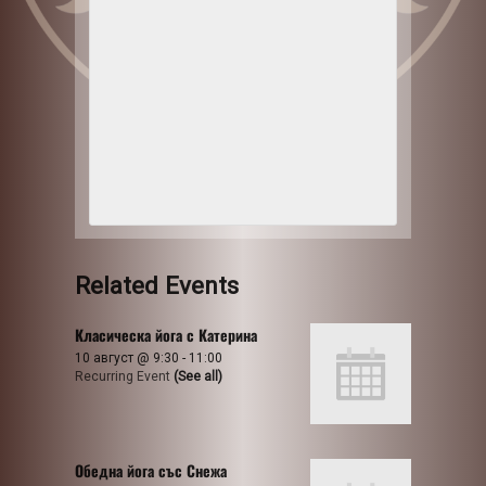
Related Events
Класическа йога с Катерина
10 август @ 9:30
-
11:00
Recurring Event
(See all)
Обедна йога със Снежа