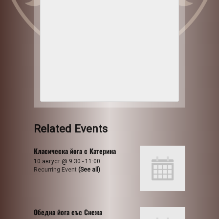
Related Events
Класическа йога с Катерина
10 август @ 9:30
-
11:00
Recurring Event
(See all)
Обедна йога със Снежа