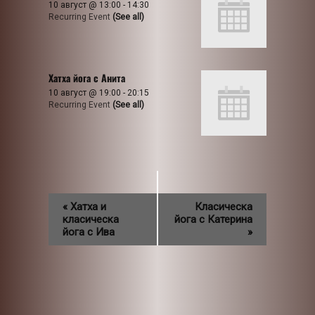
10 август @ 13:00
-
14:30
Recurring Event
(See all)
Хатха йога с Анита
10 август @ 19:00
-
20:15
Recurring Event
(See all)
«
Хатха и
Класическа
класическа
йога с Катерина
йога с Ива
»