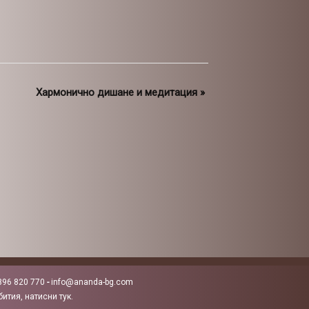
Хармонично дишане и медитация
»
896 820 770
-
info@ananda-bg.com
ития, натисни тук.