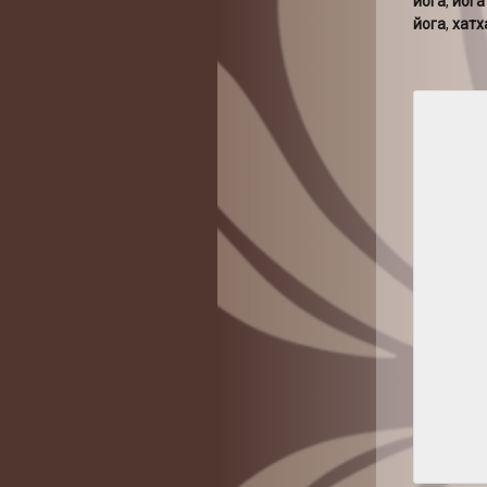
йога
,
йога
йога
,
хатх