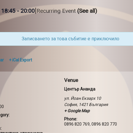
|
 18:45
-
20:00
Recurring Event
(See all)
Записването за това събитие е приключило
ar
+ iCal Export
Venue
Център Ананда
ул. Йоан Екзарх 10
София
,
1421
България
:00
+ Google Map
gory:
Phone:
0896 820 769, 0896 820 770
: