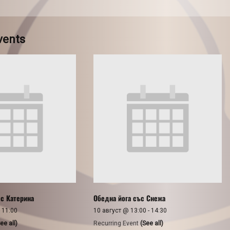
vents
 с Катерина
Обедна йога със Снежа
-
11:00
10 август @ 13:00
-
14:30
ee all)
Recurring Event
(See all)