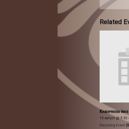
Related E
Класическа йога
10 август @ 9:30
Recurring Event
(S