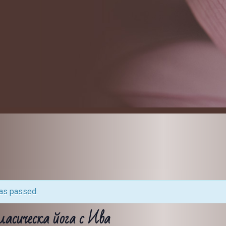
has passed.
ласическа йога с Ива