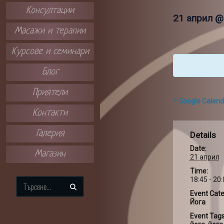
Консултации
21 април @
Масажи и терапии
Курсове и семинари
Блог
Приятели
+ Google Calend
Контакти
Галерия
Details
Date:
Магазин
21 април
Time:
18:45 - 20
Search
Event Cate
for:
Йога
Event Tags