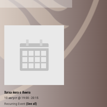
Хатха йога с Анита
10 август @ 19:00
-
20:15
Recurring Event
(See all)