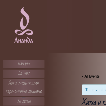
Skip
to
content
ЦЕНТЪР А
НАНДА
Начало
За нас
« All Events
Йога, медитация,
This event 
хармонично дишане
Хатха и к
За деца