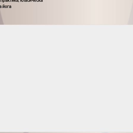
 практика
,
класическа
а йога