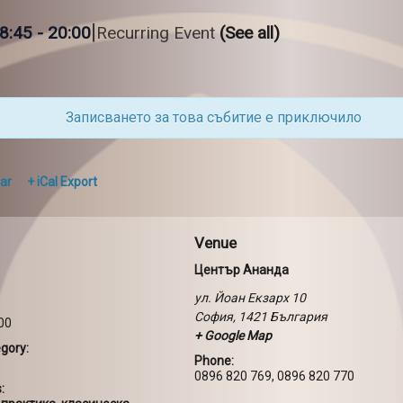
|
8:45
-
20:00
Recurring Event
(See all)
Записването за това събитие е приключило
ar
+ iCal Export
Venue
Център Ананда
ул. Йоан Екзарх 10
София
,
1421
България
:00
+ Google Map
gory:
Phone:
0896 820 769, 0896 820 770
: