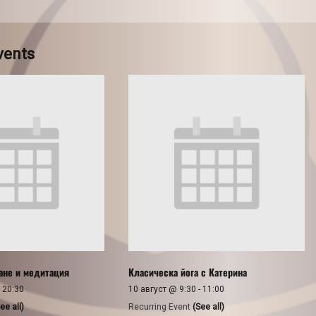
vents
ане и медитация
Класическа йога с Катерина
-
20:30
10 август @ 9:30
-
11:00
ee all)
Recurring Event
(See all)