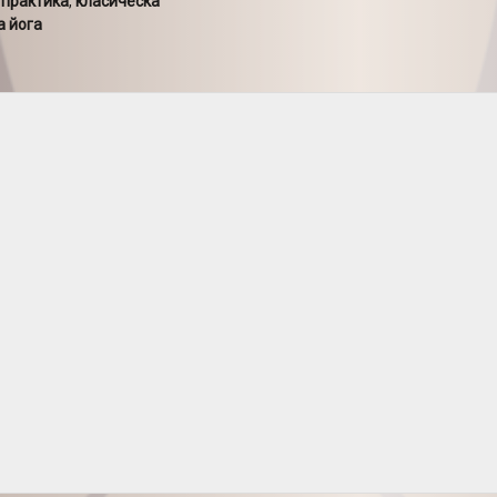
 практика
,
класическа
а йога