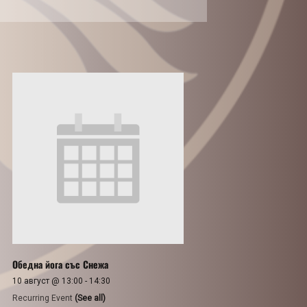
Обедна йога със Снежа
10 август @ 13:00
-
14:30
Recurring Event
(See all)