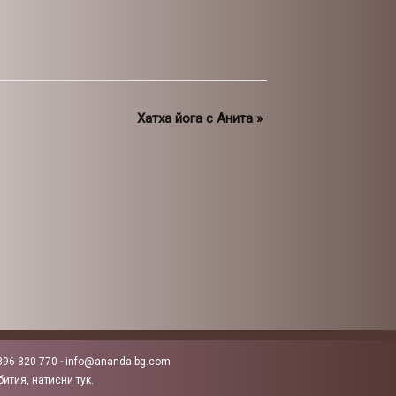
Хатха йога с Анита
»
896 820 770
-
info@ananda-bg.com
ития, натисни тук.