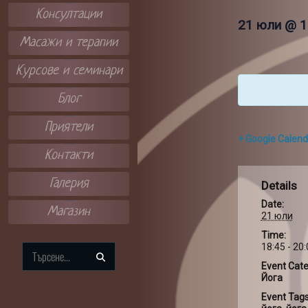
Консултации
21 юли @ 1
Масажи и терапии
Курсове и семинари
Блог
Приятели
+ Google Calend
Контакти
Галерия
Details
Date:
Магазин
21 юли
Time:
18:45 - 20
Search
Event Cate
for:
Йога
Event Tags