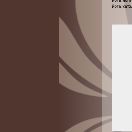
йога
,
йога
йога
,
хатх