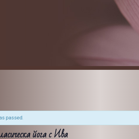
has passed.
ласическа йога с Ива