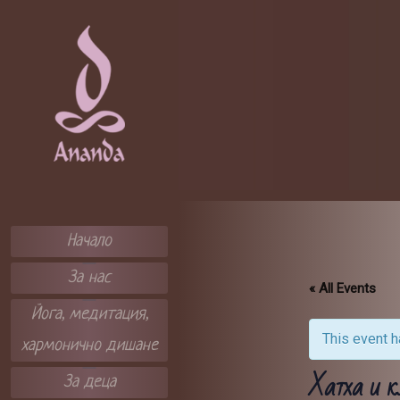
Skip
to
content
ЦЕНТЪР А
НАНДА
Начало
За нас
« All Events
Йога, медитация,
This event 
хармонично дишане
Хатха и к
За деца