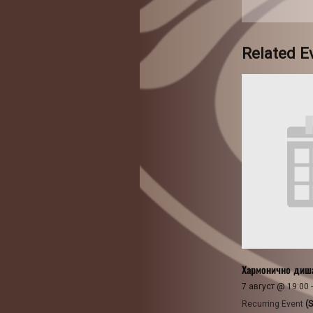
Related E
Хармонично диш
7 август @ 19:00
Recurring Event
(S