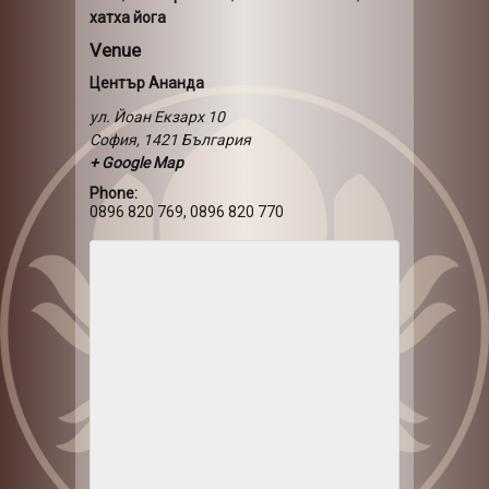
хатха йога
Venue
Център Ананда
ул. Йоан Екзарх 10
София
,
1421
България
+ Google Map
Phone:
0896 820 769, 0896 820 770