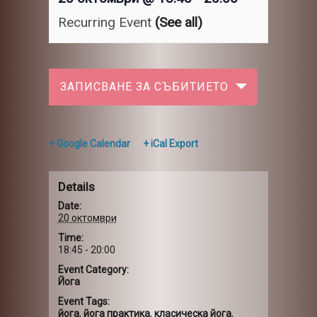
Recurring Event
(See all)
ЗАПИСВАНЕ ЗА СЪБИТИЕТО
+ Google Calendar
+ iCal Export
Details
Date:
20 октомври
Time:
18:45 - 20:00
Event Category:
Йога
Event Tags:
йога
,
йога практика
,
класическа йога
,