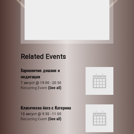
Related Events
Хармонично дишане и
медитация
7 август @ 19:00
-
20:30
Recurring Event
(See all)
Класическа йога с Катерина
10 август @ 9:30
-
11:00
Recurring Event
(See all)