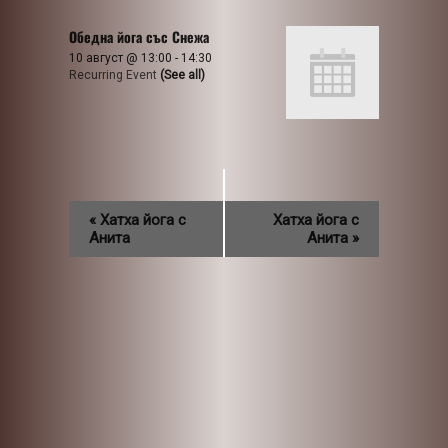
Обедна йога със Снежа
10 август @ 13:00
-
14:30
Recurring Event
(See all)
«
Хатха йога с
Хатха йога с
Анита
Анита
»