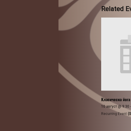
Related E
Класическа йога
10 август @ 9:30
Recurring Event
(S