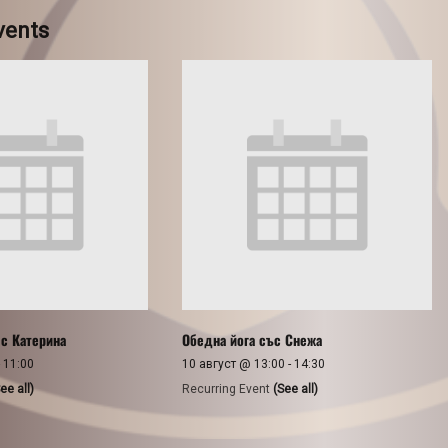
vents
 с Катерина
Обедна йога със Снежа
-
11:00
10 август @ 13:00
-
14:30
ee all)
Recurring Event
(See all)