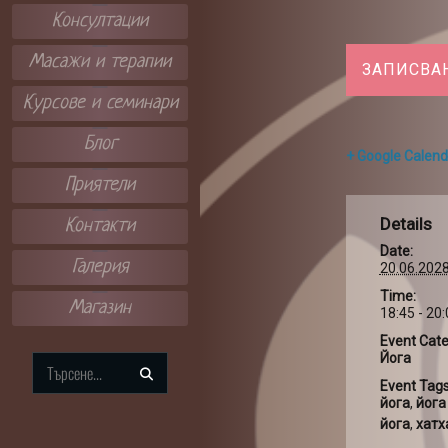
Консултации
Масажи и терапии
ЗАПИСВА
Курсове и семинари
Блог
+ Google Calend
Приятели
Details
Контакти
Date:
Галерия
20.06.202
Time:
Магазин
18:45 - 20
Event Cate
Йога
Search
Event Tags
for:
йога
,
йога
йога
,
хатх