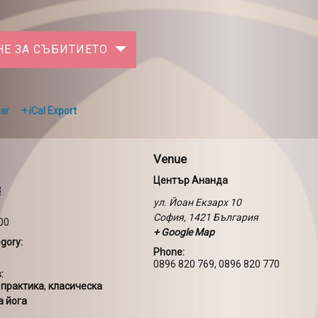
НЕ ЗА СЪБИТИЕТО
ar
+ iCal Export
Venue
Център Ананда
8
ул. Йоан Екзарх 10
София
,
1421
България
:00
+ Google Map
gory:
Phone:
0896 820 769, 0896 820 770
:
 практика
,
класическа
а йога