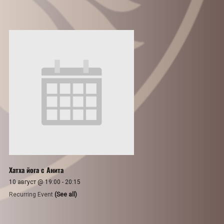
Хатха йога с Анита
10 август @ 19:00
-
20:15
Recurring Event
(See all)