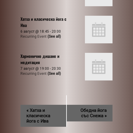
Хатха и класическа йога с
Ива
6 август @ 18:45
-
20:00
Recurring Event
(See all)
Хармонично дишане и
медитация
7 август @ 19:00
-
20:30
Recurring Event
(See all)
«
Хатха и
Обедна йога
класическа
със Снежа
»
йога с Ива