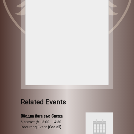
Related Events
Обедна йога със Снежа
6 август @ 13:00
-
14:30
Recurring Event
(See all)