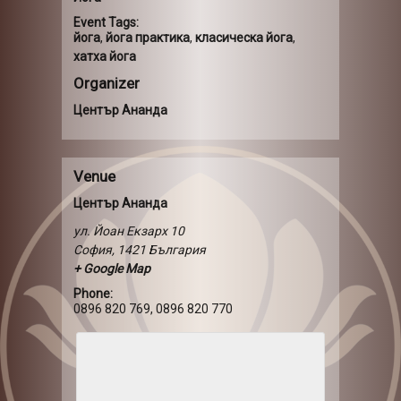
Event Tags:
йога
,
йога практика
,
класическа йога
,
хатха йога
Organizer
Център Ананда
Venue
Център Ананда
ул. Йоан Екзарх 10
София
,
1421
България
+ Google Map
Phone:
0896 820 769, 0896 820 770