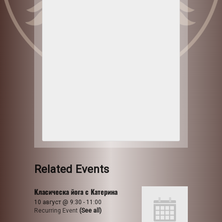
Related Events
Класическа йога с Катерина
10 август @ 9:30
-
11:00
Recurring Event
(See all)