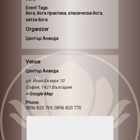
Event Tags:
йога
,
йога практика
,
класическа йога
,
хатха йога
Organizer
Център Ананда
Venue
Център Ананда
ул. Йоан Екзарх 10
София
,
1421
България
+ Google Map
Phone:
0896 820 769, 0896 820 770