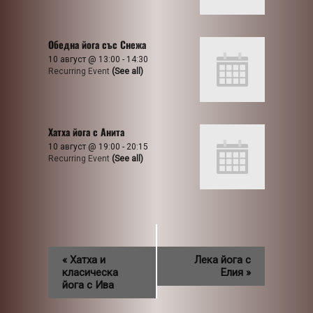
Обедна йога със Снежа
10 август @ 13:00
-
14:30
Recurring Event
(See all)
Хатха йога с Анита
10 август @ 19:00
-
20:15
Recurring Event
(See all)
«
Хатха и
Лека йога с
класическа
Елия
»
йога с Ива