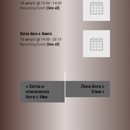
10 август @ 13:00
-
14:30
Recurring Event
(See all)
Хатха йога с Анита
10 август @ 19:00
-
20:15
Recurring Event
(See all)
«
Хатха и
Лека йога с
класическа
Елия
»
йога с Ива