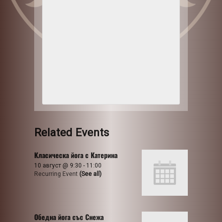
Related Events
Класическа йога с Катерина
10 август @ 9:30
-
11:00
Recurring Event
(See all)
Обедна йога със Снежа