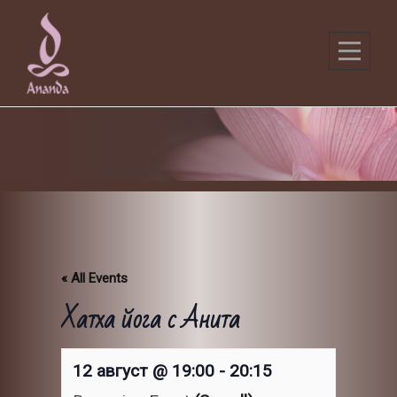
Skip
to
content
« All Events
Хатха йога с Анита
12 август @ 19:00
-
20:15