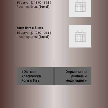
10 август @ 13:00
-
14:30
Recurring Event
(See all)
Хатха йога с Анита
10 август @ 19:00
-
20:15
Recurring Event
(See all)
«
Хатха и
Хармонично
класическа
дишане и
йога с Ива
медитация
»