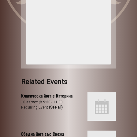
Related Events
Класическа йога с Катерина
10 август @ 9:30
-
11:00
Recurring Event
(See all)
Обедна йога със Снежа