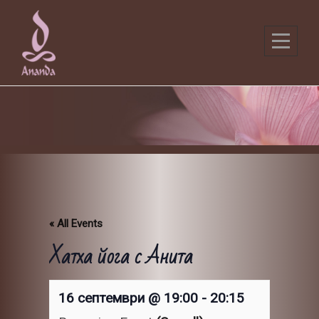
Skip
to
content
« All Events
Хатха йога с Анита
16 септември @ 19:00
-
20:15