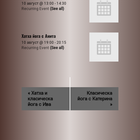
10 август @ 13:00
-
14:30
Recurring Event
(See all)
Хатха йога с Анита
10 август @ 19:00
-
20:15
Recurring Event
(See all)
«
Хатха и
Класическа
класическа
йога с Катерина
йога с Ива
»