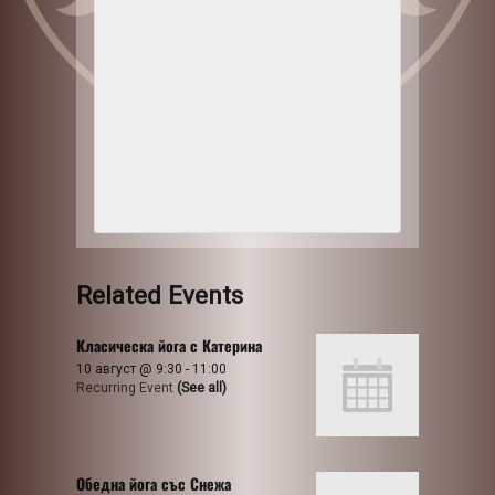
Related Events
Класическа йога с Катерина
10 август @ 9:30
-
11:00
Recurring Event
(See all)
Обедна йога със Снежа