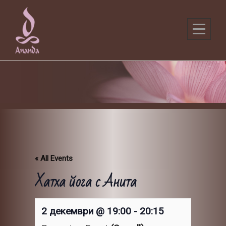
Skip
to
content
« All Events
Хатха йога с Анита
2 декември @ 19:00
-
20:15