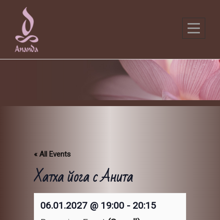
Skip
to
content
« All Events
Хатха йога с Анита
06.01.2027 @ 19:00
-
20:15