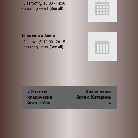
10 август @ 13:00
-
14:30
Recurring Event
(See all)
Хатха йога с Анита
10 август @ 19:00
-
20:15
Recurring Event
(See all)
«
Хатха и
Класическа
класическа
йога с Катерина
йога с Ива
»