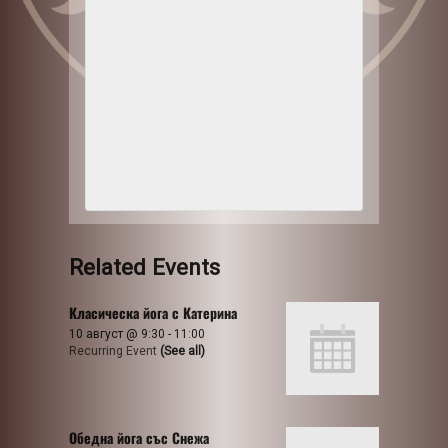
Related Events
Класическа йога с Катерина
10 август @ 9:30
-
11:00
Recurring Event
(See all)
Обедна йога със Снежа