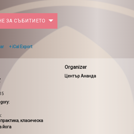
НЕ ЗА СЪБИТИЕТО
ar
+ iCal Export
Organizer
Център Ананда
7
:15
gory:
:
 практика
,
класическа
а йога