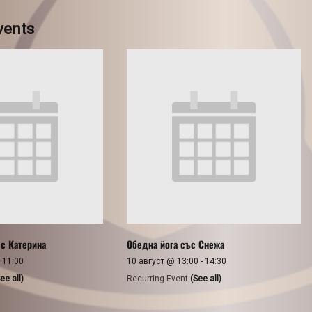
vents
 с Катерина
Обедна йога със Снежа
-
11:00
10 август @ 13:00
-
14:30
ee all)
Recurring Event
(See all)