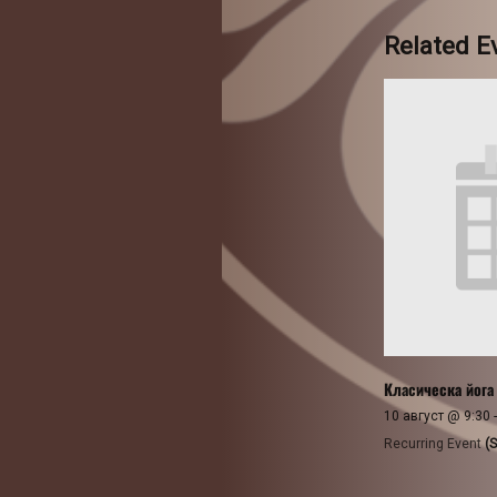
Related E
Класическа йога
10 август @ 9:30
Recurring Event
(S