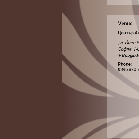
Venue
Център А
ул. Йоан 
София
,
14
+ Google 
Phone:
0896 820 