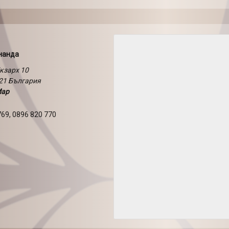
нанда
Екзарх 10
21
България
Map
769, 0896 820 770