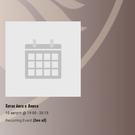
Хатха йога с Анита
10 август @ 19:00
-
20:15
Recurring Event
(See all)