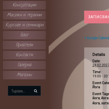
Консултации
Масажи и терапии
ЗАПИСВА
Курсове и семинари
Блог
+ Google Calend
Приятели
Details
Контакти
Date:
Галерия
24.02.202
Time:
Магазин
19:00 - 20
Event Cate
Йога
Search
Event Tags
for:
йога
,
йога
йога
,
хатх