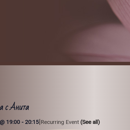
а с Анита
|
 @ 19:00
-
20:15
Recurring Event
(See all)