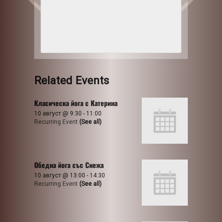
Related Events
Класическа йога с Катерина
10 август @ 9:30
-
11:00
Recurring Event
(See all)
Обедна йога със Снежа
10 август @ 13:00
-
14:30
Recurring Event
(See all)