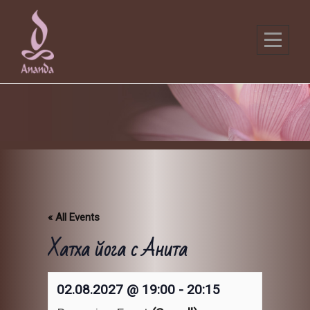
Skip
to
content
« All Events
Хатха йога с Анита
02.08.2027 @ 19:00
-
20:15