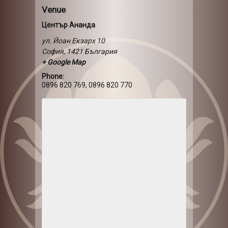
Venue
Център Ананда
ул. Йоан Екзарх 10
София
,
1421
България
+ Google Map
Phone:
0896 820 769, 0896 820 770