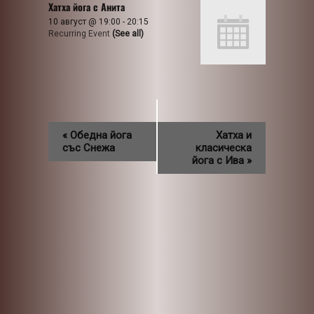
Хатха йога с Анита
10 август @ 19:00
-
20:15
Recurring Event
(See all)
«
Обедна йога
Хатха и
със Снежа
класическа
йога с Ива
»