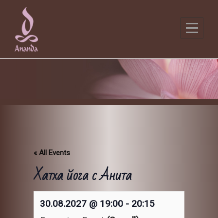
Skip
to
content
« All Events
Хатха йога с Анита
30.08.2027 @ 19:00
-
20:15