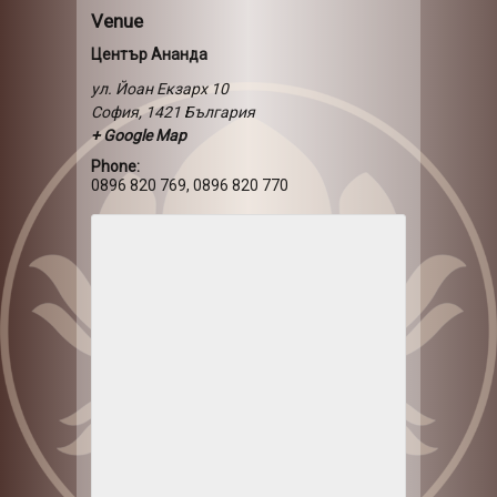
Venue
Център Ананда
ул. Йоан Екзарх 10
София
,
1421
България
+ Google Map
Phone:
0896 820 769, 0896 820 770