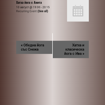
Хатха йога с Анита
10 август @ 19:00
-
20:15
Recurring Event
(See all)
«
Обедна йога
Хатха и
със Снежа
класическа
йога с Ива
»