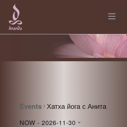
Skip
to
content
Хатха йога с Анита
Events
NOW
 - 
2026-11-30