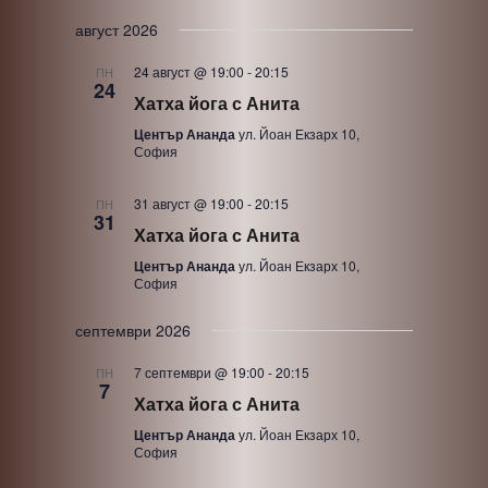
S
август 2026
e
24 август @ 19:00
-
20:15
ПН
l
24
Хатха йога с Анита
e
Център Ананда
ул. Йоан Екзарх 10,
c
София
t
d
31 август @ 19:00
-
20:15
ПН
31
a
Хатха йога с Анита
t
Център Ананда
ул. Йоан Екзарх 10,
София
e
.
септември 2026
7 септември @ 19:00
-
20:15
ПН
7
Хатха йога с Анита
Център Ананда
ул. Йоан Екзарх 10,
София