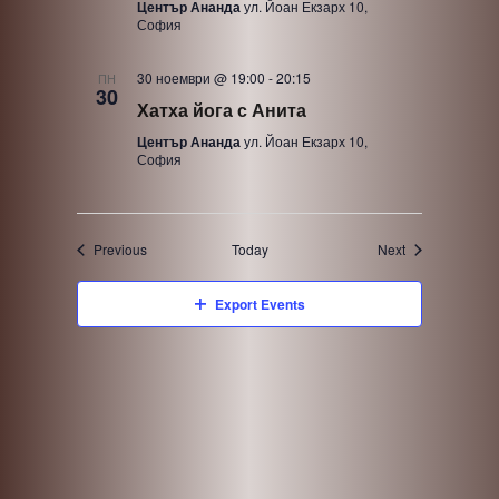
Център Ананда
ул. Йоан Екзарх 10,
София
30 ноември @ 19:00
-
20:15
ПН
30
Хатха йога с Анита
Център Ананда
ул. Йоан Екзарх 10,
София
Events
Events
Previous
Today
Next
Export Events