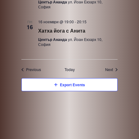
Център Ананда
ул. Йоан Екзарх 10,
София
16 ноември @ 19:00
-
20:15
ПН
16
Хатха йога с Анита
Център Ананда
ул. Йоан Екзарх 10,
София
Events
Events
Previous
Today
Next
Export Events