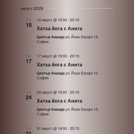
S
август 2026
e
10 август @ 19:00
-
20:15
ПН
l
10
Хатха йога с Анита
e
Център Ананда
ул. Йоан Екзарх 10,
c
София
t
d
17 август @ 19:00
-
20:15
ПН
17
a
Хатха йога с Анита
t
Център Ананда
ул. Йоан Екзарх 10,
София
e
.
24 август @ 19:00
-
20:15
ПН
24
Хатха йога с Анита
Център Ананда
ул. Йоан Екзарх 10,
София
31 август @ 19:00
-
20:15
ПН
31