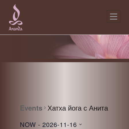
Skip
to
content
Хатха йога с Анита
Events
NOW
 - 
2026-11-16