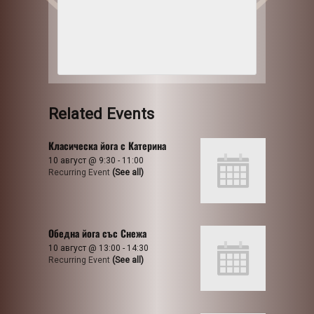
Related Events
Класическа йога с Катерина
10 август @ 9:30
-
11:00
Recurring Event
(See all)
Обедна йога със Снежа
10 август @ 13:00
-
14:30
Recurring Event
(See all)