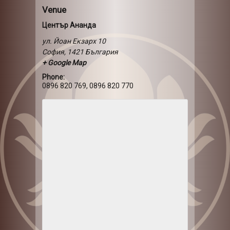
Venue
Център Ананда
ул. Йоан Екзарх 10
София
,
1421
България
+ Google Map
Phone:
0896 820 769, 0896 820 770