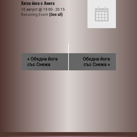
Хатха йога с Анита
10 август @ 19:00
-
20:15
Recurring Event
(See all)
«
Обедна йога
Обедна йога
със Снежа
със Снежа
»