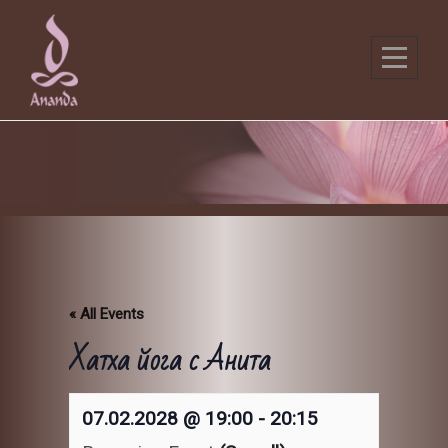
Skip
to
content
« All Events
Хатха йога с Анита
07.02.2028 @ 19:00
-
20:15