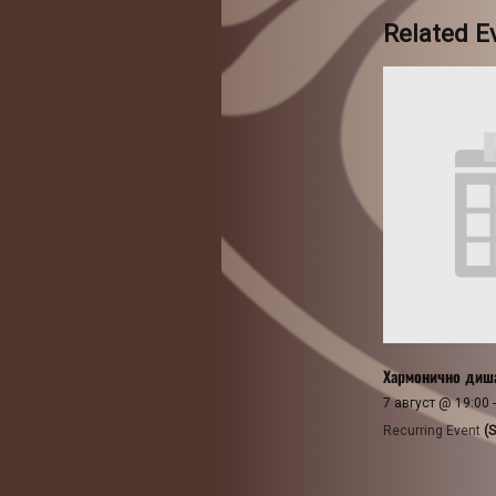
Related E
Хармонично диш
7 август @ 19:00
Recurring Event
(S