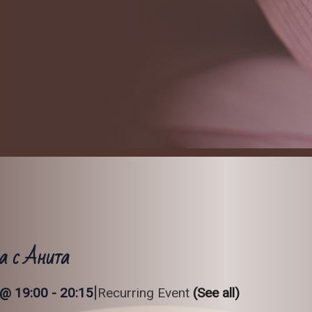
а с Анита
|
 @ 19:00
-
20:15
Recurring Event
(See all)