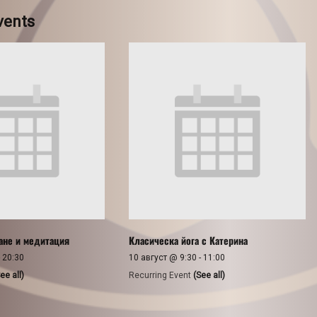
vents
ане и медитация
Класическа йога с Катерина
-
20:30
10 август @ 9:30
-
11:00
ee all)
Recurring Event
(See all)