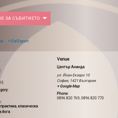
НЕ ЗА СЪБИТИЕТО
ar
+ iCal Export
Venue
Център Ананда
8
ул. Йоан Екзарх 10
София
,
1421
България
:15
+ Google Map
gory:
Phone:
0896 820 769, 0896 820 770
:
 практика
,
класическа
а йога