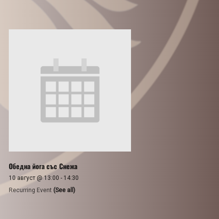
Обедна йога със Снежа
10 август @ 13:00
-
14:30
Recurring Event
(See all)