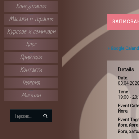
Консултации
Масажи и терапии
ЗАПИСВА
Курсове и семинари
Блог
+ Google Calend
Приятели
Details
Контакти
Date:
Галерия
03.04.202
Time:
Магазин
19:00 - 20
Event Cate
Йога
Search
Event Tags
for:
йога
,
йога
йога
,
хатх