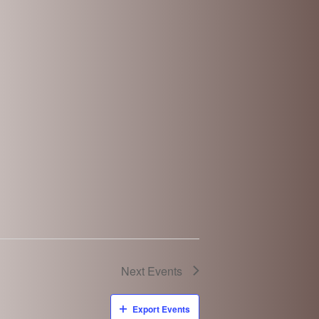
Next
Events
Export Events