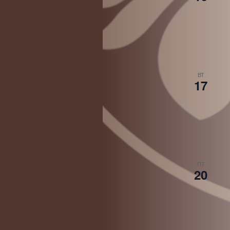
ВТ
17
ПТ
20