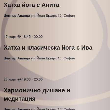
Хатха йога с Анита
Център Ананда
ул. Йоан Екзарх 10, София
17 март @ 18:45
-
20:00
Хатха и класическа йога с Ива
Център Ананда
ул. Йоан Екзарх 10, София
20 март @ 19:00
-
20:30
Хармонично дишане и
медитация
Център Ананда
ул. Йоан Екзарх 10, София