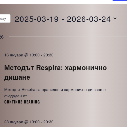
2025-03-19
 - 
2026-03-24
oday
S
e
26
l
e
16 януари @ 19:00
-
20:30
c
Методът Respira: хармонично
t
дишане
d
a
Методът Respira за правилно и хармонично дишане е
t
създаден от
e
CONTINUE READING
МЕТОДЪТ
.
RESPIRA:
ХАРМОНИЧНО
ДИШАНЕ
23 януари @ 19:00
-
20:30