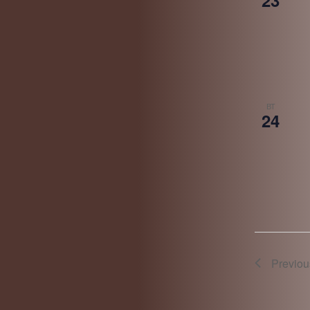
ВТ
24
Previo