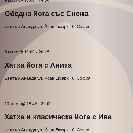
Обедна йога със Снежа
Център Ананда
ул. Йоан Екзарх 10, София
9 март @ 19:00
-
20:15
Хатха йога с Анита
Център Ананда
ул. Йоан Екзарх 10, София
10 март @ 18:45
-
20:00
Хатха и класическа йога с Ива
Център Ананда
ул. Йоан Екзарх 10, София