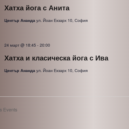
Хатха йога с Анита
Център Ананда
ул. Йоан Екзарх 10, София
24 март @ 18:45
-
20:00
Хатха и класическа йога с Ива
Център Ананда
ул. Йоан Екзарх 10, София
us
Events