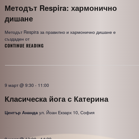
Методът Respira: хармонично
дишане
Методът Respira за правилно и хармонично дишане е
създаден от
CONTINUE READING
МЕТОДЪТ
RESPIRA:
ХАРМОНИЧНО
ДИШАНЕ
9 март @ 9:30
-
11:00
Класическа йога с Катерина
Център Ананда
ул. Йоан Екзарх 10, София
9 март @ 13:00
-
14:30