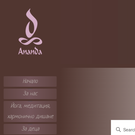
Skip
to
content
ЦЕНТЪР А
НАНДА
Начало
За нас
Йога, медитация,
хармонично дишане
E
E
v
За деца
e