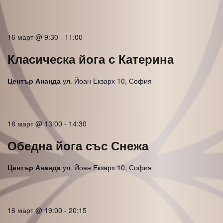
16 март @ 9:30
-
11:00
Класическа йога с Катерина
Център Ананда
ул. Йоан Екзарх 10, София
16 март @ 13:00
-
14:30
Обедна йога със Снежа
Център Ананда
ул. Йоан Екзарх 10, София
16 март @ 19:00
-
20:15