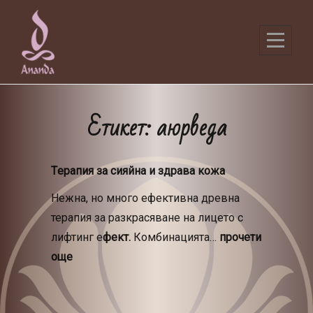
Skip
to
content
Етикет:
аюрведа
Tерапия за сияйна и здрава кожа
Нежна, но много ефективна древна
терапия за разкрасяване на лицето с
лифтинг е
фект.
Комбинацията…
прочети
още