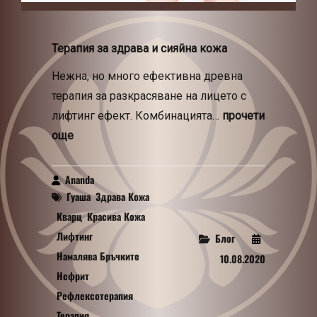
Терапия за здрава и сияйна кожа
Нежна, но много ефективна древна
терапия за разкрасяване на лицето с
лифтинг ефект. Комбинацията…
прочети
още
Ananda
By
Гуаша
Здрава Кожа
Tags
Кварц
Красива Кожа
Лифтинг
Блог
Categories
Намалява Бръчките
10.08.2020
Нефрит
Рефлексотерапия
Терапия