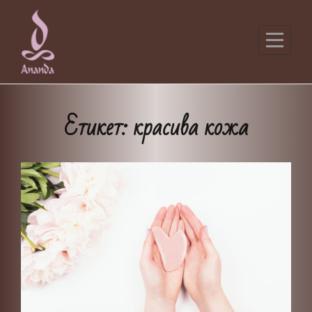
Skip
to
content
Етикет:
красива кожа